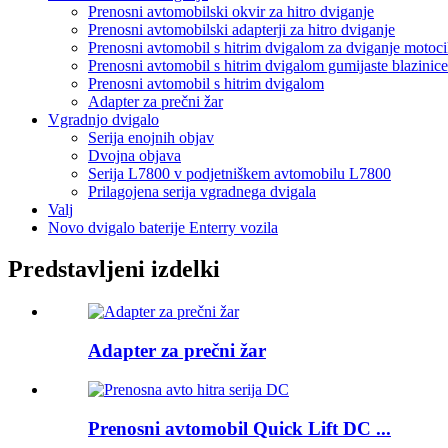
Prenosni avtomobilski okvir za hitro dviganje
Prenosni avtomobilski adapterji za hitro dviganje
Prenosni avtomobil s hitrim dvigalom za dviganje motoci
Prenosni avtomobil s hitrim dvigalom gumijaste blazinice
Prenosni avtomobil s hitrim dvigalom
Adapter za prečni žar
Vgradnjo dvigalo
Serija enojnih objav
Dvojna objava
Serija L7800 v podjetniškem avtomobilu L7800
Prilagojena serija vgradnega dvigala
Valj
Novo dvigalo baterije Enterry vozila
Predstavljeni izdelki
Adapter za prečni žar
Prenosni avtomobil Quick Lift DC ...