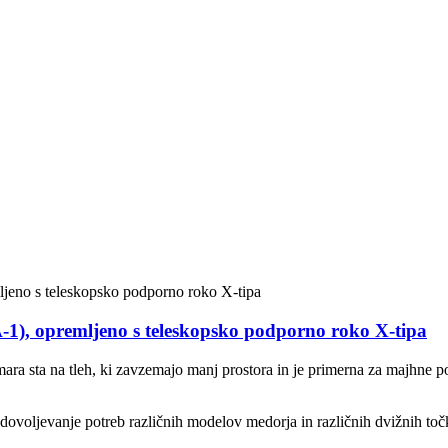
1), opremljeno s teleskopsko podporno roko X-tipa
ara sta na tleh, ki zavzemajo manj prostora in je primerna za majhne po
voljevanje potreb različnih modelov medorja in različnih dvižnih toč