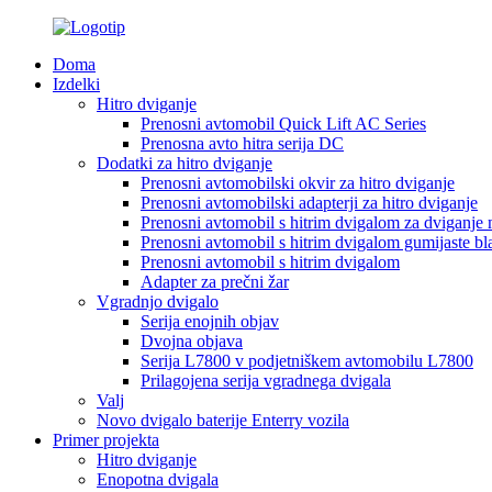
Doma
Izdelki
Hitro dviganje
Prenosni avtomobil Quick Lift AC Series
Prenosna avto hitra serija DC
Dodatki za hitro dviganje
Prenosni avtomobilski okvir za hitro dviganje
Prenosni avtomobilski adapterji za hitro dviganje
Prenosni avtomobil s hitrim dvigalom za dviganje 
Prenosni avtomobil s hitrim dvigalom gumijaste bl
Prenosni avtomobil s hitrim dvigalom
Adapter za prečni žar
Vgradnjo dvigalo
Serija enojnih objav
Dvojna objava
Serija L7800 v podjetniškem avtomobilu L7800
Prilagojena serija vgradnega dvigala
Valj
Novo dvigalo baterije Enterry vozila
Primer projekta
Hitro dviganje
Enopotna dvigala