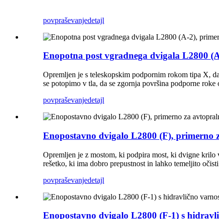
povpraševanje
detajl
Enopotna post vgradnega dvigala L2800 (A-
Opremljen je s teleskopskim podpornim rokom tipa X, da 
se potopimo v tla, da se zgornja površina podporne roke o
povpraševanje
detajl
Enopostavno dvigalo L2800 (F), primerno za
Opremljen je z mostom, ki podpira most, ki dvigne krilo
rešetko, ki ima dobro prepustnost in lahko temeljito očist
povpraševanje
detajl
Enopostavno dvigalo L2800 (F-1) s hidravl