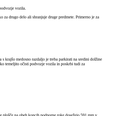
podvozje vozila.
hko za drugo delo ali shranjuje druge predmete. Primerno je za
s krajšo medosno razdaljo je treba parkirati na sredini dolžine
ko temeljito očisti podvozje vozila in poskrbi tudi za
ečne plošče na obeh koncih podporne roke dosežejo 591 mm v