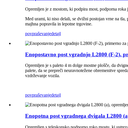
Opremljen je z mostom, ki podpira most, podporna roka je 
Med urami, ki niso delali, se dvižni postojan vrne na tla
majhna popravila in lepotne trgovine.
povpraševanje
detajl
Enopostavno post vgradnjo L2800 (F-2), p
Opremljen je s paleto 4 m dolge mostne plošče, da dvigne 
palete, da se prepreči neuravnotežene obremenitve spredaj 
vzdrževanje vozila.
povpraševanje
detajl
Enopotna post vgradnega dvigala L2800 (a
Opremljen s teleskopsko podporno roko mostu, ki ustrez