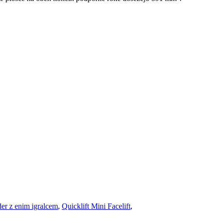
der z enim igralcem
,
Quicklift Mini Facelift
,