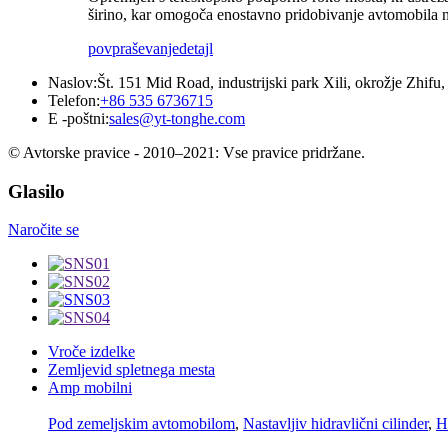
širino, kar omogoča enostavno pridobivanje avtomobila na
povpraševanje
detajl
Naslov:
Št. 151 Mid Road, industrijski park Xili, okrožje Zhifu, 
Telefon:
+86 535 6736715
E -poštni:
sales@yt-tonghe.com
© Avtorske pravice - 2010–2021: Vse pravice pridržane.
Glasilo
Naročite se
Vroče izdelke
Zemljevid spletnega mesta
Amp mobilni
Pod zemeljskim avtomobilom
,
Nastavljiv hidravlični cilinder
,
H