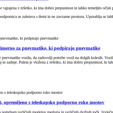
vgrajena z rešetko, ki ima dobro prepustnost in lahko temeljito očisti 
, podpornica se zaletava s tlemi in ne zavzame prostora. Uporablja se la
rimerno za pnevmatike, ki podpirajo pnevmatike
pnevmatike vozila, da zadovolji potrebe vozil na dolgih kolesih. Vozila 
in zadnje. Paleta je vložena z rešetko, ki ima dobro prepustnost, ki lah
), opremljeno s teleskopsko podporno roko mostov
a potrebam različnih modelov medorja in različnih dvižnih točk. Izvl