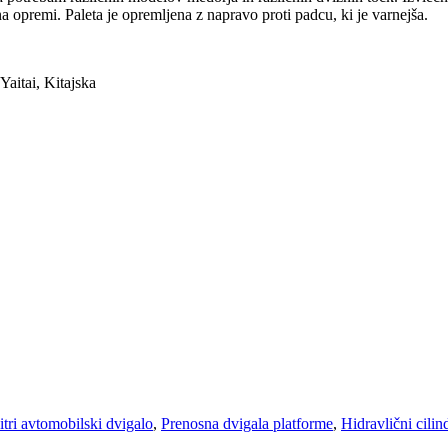
 opremi. Paleta je opremljena z napravo proti padcu, ki je varnejša.
Yaitai, Kitajska
itri avtomobilski dvigalo
,
Prenosna dvigala platforme
,
Hidravlični cilin