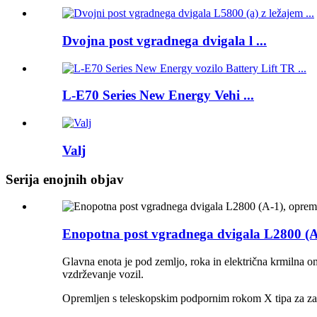
Dvojna post vgradnega dvigala l ...
L-E70 Series New Energy Vehi ...
Valj
Serija enojnih objav
Enopotna post vgradnega dvigala L2800 (A-
Glavna enota je pod zemljo, roka in električna krmilna om
vzdrževanje vozil.
Opremljen s teleskopskim podpornim rokom X tipa za zado