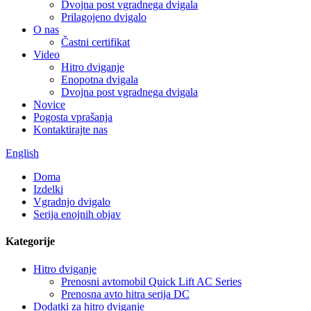
Dvojna post vgradnega dvigala
Prilagojeno dvigalo
O nas
Častni certifikat
Video
Hitro dviganje
Enopotna dvigala
Dvojna post vgradnega dvigala
Novice
Pogosta vprašanja
Kontaktirajte nas
English
Doma
Izdelki
Vgradnjo dvigalo
Serija enojnih objav
Kategorije
Hitro dviganje
Prenosni avtomobil Quick Lift AC Series
Prenosna avto hitra serija DC
Dodatki za hitro dviganje