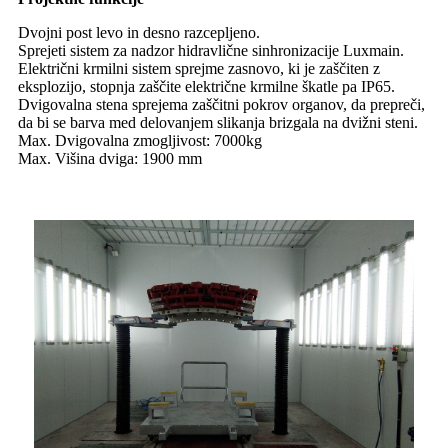
Dvojni post levo in desno razcepljeno.
Sprejeti sistem za nadzor hidravlične sinhronizacije Luxmain.
Električni krmilni sistem sprejme zasnovo, ki je zaščiten z
eksplozijo, stopnja zaščite električne krmilne škatle pa IP65.
Dvigovalna stena sprejema zaščitni pokrov organov, da prepreči,
da bi se barva med delovanjem slikanja brizgala na dvižni steni.
Max. Dvigovalna zmogljivost: 7000kg
Max. Višina dviga: 1900 mm