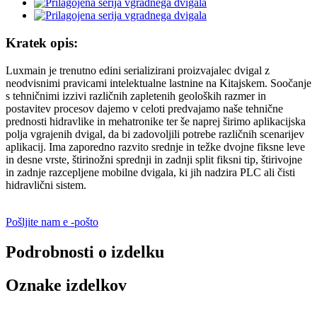
Kratek opis:
Luxmain je trenutno edini serializirani proizvajalec dvigal z
neodvisnimi pravicami intelektualne lastnine na Kitajskem. Soočanje
s tehničnimi izzivi različnih zapletenih geoloških razmer in
postavitev procesov dajemo v celoti predvajamo naše tehnične
prednosti hidravlike in mehatronike ter še naprej širimo aplikacijska
polja vgrajenih dvigal, da bi zadovoljili potrebe različnih scenarijev
aplikacij. Ima zaporedno razvito srednje in težke dvojne fiksne leve
in desne vrste, štirinožni sprednji in zadnji split fiksni tip, štirivojne
in zadnje razcepljene mobilne dvigala, ki jih nadzira PLC ali čisti
hidravlični sistem.
Pošljite nam e -pošto
Podrobnosti o izdelku
Oznake izdelkov