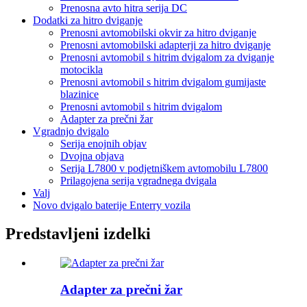
Prenosna avto hitra serija DC
Dodatki za hitro dviganje
Prenosni avtomobilski okvir za hitro dviganje
Prenosni avtomobilski adapterji za hitro dviganje
Prenosni avtomobil s hitrim dvigalom za dviganje
motocikla
Prenosni avtomobil s hitrim dvigalom gumijaste
blazinice
Prenosni avtomobil s hitrim dvigalom
Adapter za prečni žar
Vgradnjo dvigalo
Serija enojnih objav
Dvojna objava
Serija L7800 v podjetniškem avtomobilu L7800
Prilagojena serija vgradnega dvigala
Valj
Novo dvigalo baterije Enterry vozila
Predstavljeni izdelki
Adapter za prečni žar