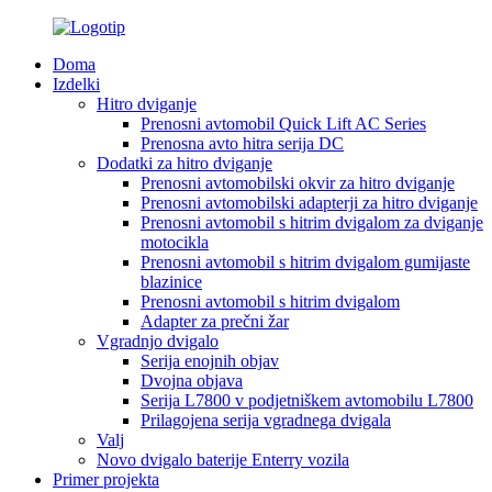
Doma
Izdelki
Hitro dviganje
Prenosni avtomobil Quick Lift AC Series
Prenosna avto hitra serija DC
Dodatki za hitro dviganje
Prenosni avtomobilski okvir za hitro dviganje
Prenosni avtomobilski adapterji za hitro dviganje
Prenosni avtomobil s hitrim dvigalom za dviganje
motocikla
Prenosni avtomobil s hitrim dvigalom gumijaste
blazinice
Prenosni avtomobil s hitrim dvigalom
Adapter za prečni žar
Vgradnjo dvigalo
Serija enojnih objav
Dvojna objava
Serija L7800 v podjetniškem avtomobilu L7800
Prilagojena serija vgradnega dvigala
Valj
Novo dvigalo baterije Enterry vozila
Primer projekta