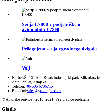
Serija L7800 v podjetniškem
avtomobilu L7800
Prilagojena serija vgradnega dvigala
Valj
Naslov:
Št. 151 Mid Road, industrijski park Xili, okrožje
Zhifu, Yaitai, Kitajska
Telefon:
+86 535 6736715
E -poštni:
sales@yt-tonghe.com
© Avtorske pravice - 2010–2021: Vse pravice pridržane.
Glasilo