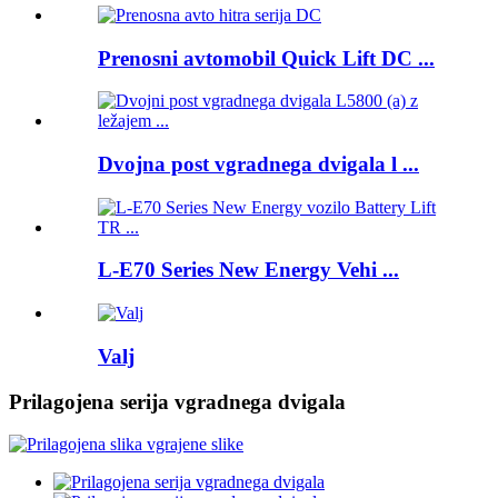
Prenosni avtomobil Quick Lift DC ...
Dvojna post vgradnega dvigala l ...
L-E70 Series New Energy Vehi ...
Valj
Prilagojena serija vgradnega dvigala