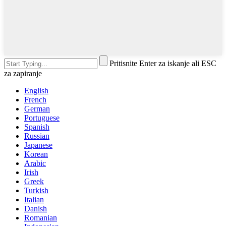
Pritisnite Enter za iskanje ali ESC
za zapiranje
English
French
German
Portuguese
Spanish
Russian
Japanese
Korean
Arabic
Irish
Greek
Turkish
Italian
Danish
Romanian