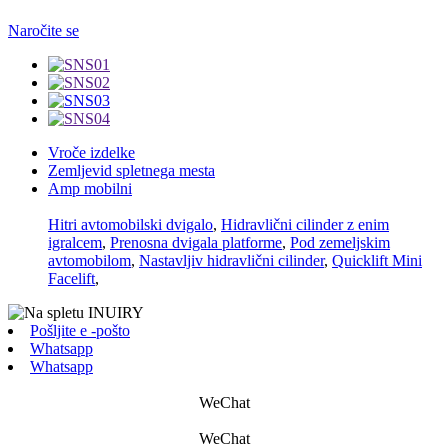
Naročite se
Vroče izdelke
Zemljevid spletnega mesta
Amp mobilni
Hitri avtomobilski dvigalo
,
Hidravlični cilinder z enim
igralcem
,
Prenosna dvigala platforme
,
Pod zemeljskim
avtomobilom
,
Nastavljiv hidravlični cilinder
,
Quicklift Mini
Facelift
,
Pošljite e -pošto
Whatsapp
Whatsapp
WeChat
WeChat