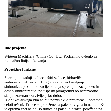
Ime projekta
Wirtgen Machinery (China) Co., Ltd. Podzemno dvigalo za
montažno linijo tlakovanja
Projektne funkcije
Sprednji in zadnji stolpec s štiri stolpce, hidravlični
sinhronizacijski sistem + togo opremo za krmiljenje
sinhronizacije sinhronizacije ohranja spredaj in zadaj, levo in
desno sinhronizacijo, po uspešni prilagoditvi bo nerazvodno
stanje izravnano za življenjsko dobo.
Iz oblikovalskega vira so bili pomisleki o prevračanju opreme v
celoti rešeni. Tirnice so položene na paleto dvigala in na tleh. Ko
je oprema spet na tla, so tirnice na paleti in tirnice, položene na