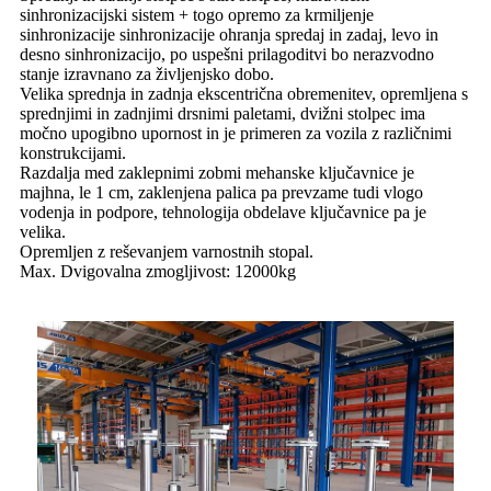
sinhronizacijski sistem + togo opremo za krmiljenje
sinhronizacije sinhronizacije ohranja spredaj in zadaj, levo in
desno sinhronizacijo, po uspešni prilagoditvi bo nerazvodno
stanje izravnano za življenjsko dobo.
Velika sprednja in zadnja ekscentrična obremenitev, opremljena s
sprednjimi in zadnjimi drsnimi paletami, dvižni stolpec ima
močno upogibno upornost in je primeren za vozila z različnimi
konstrukcijami.
Razdalja med zaklepnimi zobmi mehanske ključavnice je
majhna, le 1 cm, zaklenjena palica pa prevzame tudi vlogo
vodenja in podpore, tehnologija obdelave ključavnice pa je
velika.
Opremljen z reševanjem varnostnih stopal.
Max. Dvigovalna zmogljivost: 12000kg