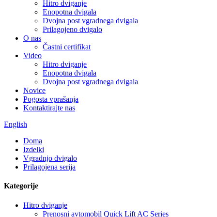
Hitro dviganje
Enopotna dvigala
Dvojna post vgradnega dvigala
Prilagojeno dvigalo
O nas
Častni certifikat
Video
Hitro dviganje
Enopotna dvigala
Dvojna post vgradnega dvigala
Novice
Pogosta vprašanja
Kontaktirajte nas
English
Doma
Izdelki
Vgradnjo dvigalo
Prilagojena serija
Kategorije
Hitro dviganje
Prenosni avtomobil Quick Lift AC Series