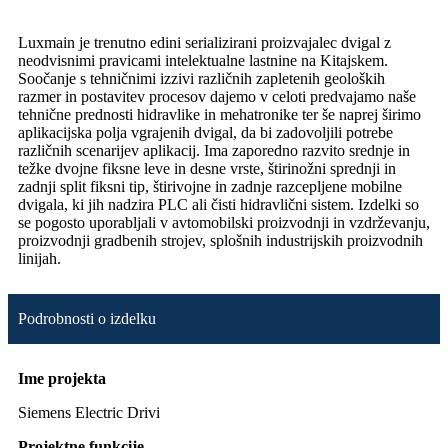
Luxmain je trenutno edini serializirani proizvajalec dvigal z
neodvisnimi pravicami intelektualne lastnine na Kitajskem.
Soočanje s tehničnimi izzivi različnih zapletenih geoloških
razmer in postavitev procesov dajemo v celoti predvajamo naše
tehnične prednosti hidravlike in mehatronike ter še naprej širimo
aplikacijska polja vgrajenih dvigal, da bi zadovoljili potrebe
različnih scenarijev aplikacij. Ima zaporedno razvito srednje in
težke dvojne fiksne leve in desne vrste, štirinožni sprednji in
zadnji split fiksni tip, štirivojne in zadnje razcepljene mobilne
dvigala, ki jih nadzira PLC ali čisti hidravlični sistem. Izdelki so
se pogosto uporabljali v avtomobilski proizvodnji in vzdrževanju,
proizvodnji gradbenih strojev, splošnih industrijskih proizvodnih
linijah.
Podrobnosti o izdelku
Ime projekta
Siemens Electric Drivi
Projektne funkcije