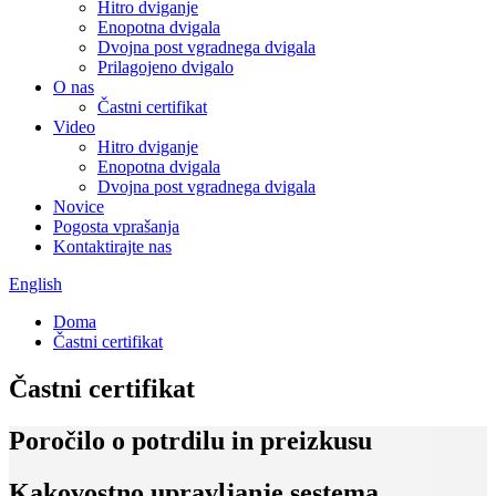
Hitro dviganje
Enopotna dvigala
Dvojna post vgradnega dvigala
Prilagojeno dvigalo
O nas
Častni certifikat
Video
Hitro dviganje
Enopotna dvigala
Dvojna post vgradnega dvigala
Novice
Pogosta vprašanja
Kontaktirajte nas
English
Doma
Častni certifikat
Častni certifikat
Poročilo o potrdilu in preizkusu
Kakovostno upravljanje sestema