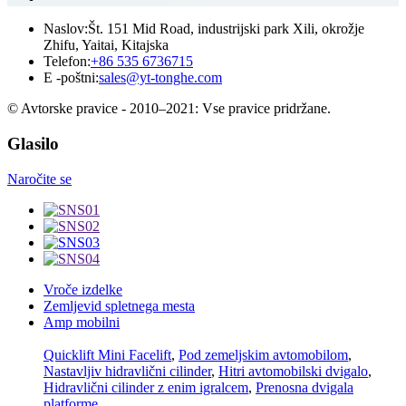
Naslov:
Št. 151 Mid Road, industrijski park Xili, okrožje
Zhifu, Yaitai, Kitajska
Telefon:
+86 535 6736715
E -poštni:
sales@yt-tonghe.com
© Avtorske pravice - 2010–2021: Vse pravice pridržane.
Glasilo
Naročite se
Vroče izdelke
Zemljevid spletnega mesta
Amp mobilni
Quicklift Mini Facelift
,
Pod zemeljskim avtomobilom
,
Nastavljiv hidravlični cilinder
,
Hitri avtomobilski dvigalo
,
Hidravlični cilinder z enim igralcem
,
Prenosna dvigala
platforme
,