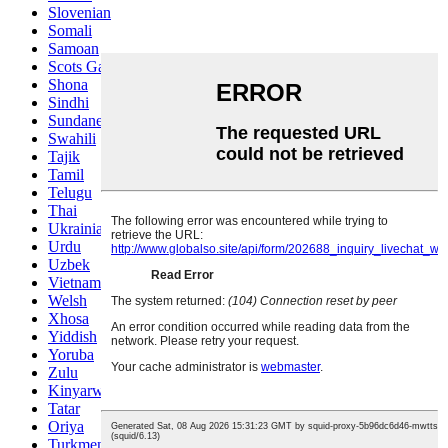
Slovenian
Somali
Samoan
Scots Gaelic
Shona
Sindhi
Sundanese
Swahili
Tajik
Tamil
Telugu
Thai
Ukrainian
Urdu
Uzbek
Vietnamese
Welsh
Xhosa
Yiddish
Yoruba
Zulu
Kinyarwanda
Tatar
Oriya
Turkmen