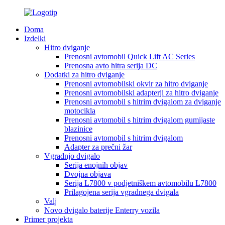
Doma
Izdelki
Hitro dviganje
Prenosni avtomobil Quick Lift AC Series
Prenosna avto hitra serija DC
Dodatki za hitro dviganje
Prenosni avtomobilski okvir za hitro dviganje
Prenosni avtomobilski adapterji za hitro dviganje
Prenosni avtomobil s hitrim dvigalom za dviganje
motocikla
Prenosni avtomobil s hitrim dvigalom gumijaste
blazinice
Prenosni avtomobil s hitrim dvigalom
Adapter za prečni žar
Vgradnjo dvigalo
Serija enojnih objav
Dvojna objava
Serija L7800 v podjetniškem avtomobilu L7800
Prilagojena serija vgradnega dvigala
Valj
Novo dvigalo baterije Enterry vozila
Primer projekta