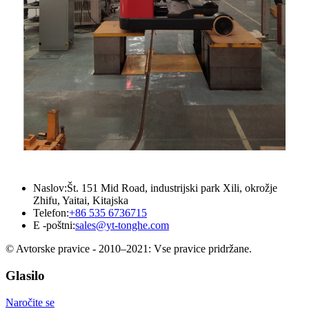
Naslov:
Št. 151 Mid Road, industrijski park Xili, okrožje
Zhifu, Yaitai, Kitajska
Telefon:
+86 535 6736715
E -poštni:
sales@yt-tonghe.com
© Avtorske pravice - 2010–2021: Vse pravice pridržane.
Glasilo
Naročite se