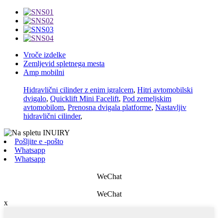
Vroče izdelke
Zemljevid spletnega mesta
Amp mobilni
Hidravlični cilinder z enim igralcem
,
Hitri avtomobilski
dvigalo
,
Quicklift Mini Facelift
,
Pod zemeljskim
avtomobilom
,
Prenosna dvigala platforme
,
Nastavljiv
hidravlični cilinder
,
Pošljite e -pošto
Whatsapp
Whatsapp
WeChat
WeChat
x