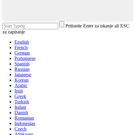
Pritisnite Enter za iskanje ali ESC
za zapiranje
English
French
German
Portuguese
Spanish
Russian
Japanese
Korean
Arabic
Irish
Greek
Turkish
Italian
Danish
Romanian
Indonesian
Czech
Afrikaans