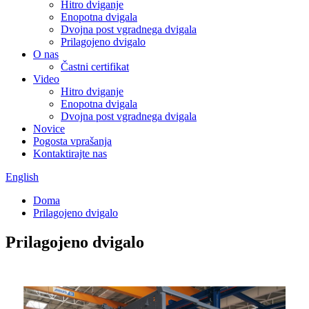
Hitro dviganje
Enopotna dvigala
Dvojna post vgradnega dvigala
Prilagojeno dvigalo
O nas
Častni certifikat
Video
Hitro dviganje
Enopotna dvigala
Dvojna post vgradnega dvigala
Novice
Pogosta vprašanja
Kontaktirajte nas
English
Doma
Prilagojeno dvigalo
Prilagojeno dvigalo