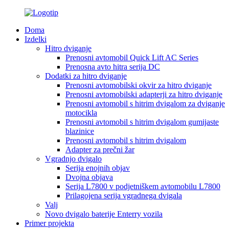
Doma
Izdelki
Hitro dviganje
Prenosni avtomobil Quick Lift AC Series
Prenosna avto hitra serija DC
Dodatki za hitro dviganje
Prenosni avtomobilski okvir za hitro dviganje
Prenosni avtomobilski adapterji za hitro dviganje
Prenosni avtomobil s hitrim dvigalom za dviganje
motocikla
Prenosni avtomobil s hitrim dvigalom gumijaste
blazinice
Prenosni avtomobil s hitrim dvigalom
Adapter za prečni žar
Vgradnjo dvigalo
Serija enojnih objav
Dvojna objava
Serija L7800 v podjetniškem avtomobilu L7800
Prilagojena serija vgradnega dvigala
Valj
Novo dvigalo baterije Enterry vozila
Primer projekta